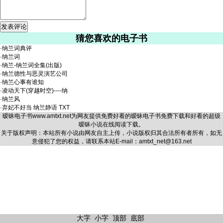
猜您喜欢的电子书
·
纳兰词典评
·
纳兰词
·
纳兰-纳兰词全集(出版)
·
纳兰德性与恶灵演艺公司
·
纳兰心事有谁知
·
凌动天下(穿越时空)----纳
·
纳兰风
·
弃妃不好当 纳兰静语 TXT
暧昧电子书
www.amtxt.net
为网友提供免费好看的暧昧电子书免费下载和好看的超级
暧昧小说在线阅读下载。
关于版权声明：本站所有小说由网友自主上传，小说版权归其合法所有者所有，如无
意侵犯了您的权益，请联系本站E-mail：amtxt_net@163.net
大字
小字
顶部
底部