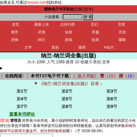
如果走丢,可通过
hesoso.com
找到本站.
暧昧电子书手机站
[注册]
[登录]
小说搜索：
首页
最新上传
总排行榜
玄幻
言情
都市
武侠
仙侠
穿越
历史
恐怖
科幻
游戏
耽美
暧昧
文学
其他
激情
H短片
纳兰-纳兰词全集(出版)
大小:100K 人气:1389 推荐:10 收藏:0 类别:
文学
〖
在线阅读
〗〖
本书TXT电子书下载
〗〖
放入书架
〗
赞
（
10
）
踩
（
16
）
《纳兰-纳兰词全集(出版)》目录 ↓
第
1
节
第
2
节
第
3
节
第
4
节
第
5
节
第
6
节
第
7
节
第
8
节
第
9
节
查看本书评论
[置顶]
管理员
对所有小伙伴说：
看小说的同时发表评论，说出自己的看法和其它小伙
伴们分享也不错哦！发表书评还可以获得积分和经验奖励，认真写原创书评
被采纳为
精评可以获得大量金币、积分和经验奖励
哦！
（于 2026-08-09）