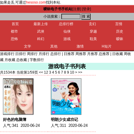
如果走丢,可通过
hesoso.com
找到本站.
暧昧电子书手机站
[注册]
[登录]
小说搜索：
首页
最新上传
总排行榜
玄幻
言情
都市
武侠
仙侠
穿越
历史
恐怖
科幻
游戏
耽美
暧昧
文学
其他
激情
H短片
游戏排行:
日排行
周排行
月排行
总排行
|
日推荐
周推荐
月推荐
总推荐
|
日收藏
周收
藏
月收藏
总收藏
|
字数排行
游戏电子书列表
共1534本 当前第1/59页
<<
1
2
3
4
5
6
7
8
9
10
>
>>
好色的电脑簿
明朗少女成功记
人气:341 2020-06-24
人气:311 2020-06-24