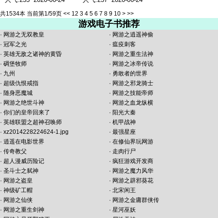
共1534本 当前第1/59页
<<
1
2
3
4
5
6
7
8
9
10
>
>>
游戏电子书推荐
·
网游之无双教皇
·
网游之逍遥神偷
·
冠军之光
·
瘟疫刺客
·
英雄无敌之诸神的黄昏
·
网游之重生法神
·
碉堡牧师
·
网游之冰帝传说
·
九州
·
勇敢者的世界
·
超级仇恨戒指
·
网游之邪龙骑士
·
随身恶魔城
·
网游之技能帝师
·
网游之绝世斗神
·
网游之血龙纵横
·
你们的皇帝回来了
·
阳光大秦
·
英雄联盟之超神召唤师
·
机甲战神
·
xz2014228224624-1.jpg
·
最强星座
·
逍遥在电影世界
·
在修仙界玩网游
·
传奇教父
·
走肉行尸
·
超人漫威历险记
·
疯狂游戏开发商
·
圣斗士之弑神
·
网游之魔力风华
·
网游之盗皇
·
网游之辟邪葵花
·
神级矿工帽
·
北宋闲王
·
网游之仙侠
·
网游之金庸群侠传
·
网游之重生剑神
·
星河巫妖