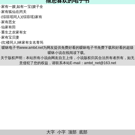
猜您喜欢的电子书
·
家有一嫂,如有一宝(嫂子全
·
家有狐仙在闭关
·
(综琼瑶同人)(综琼瑶)家有
·
家有恶女
·
仙家有田
·
重生之农家有女
·
家有宝贝妻
·
(红楼同人)林家有女名青筠
暧昧电子书
www.amtxt.net
为网友提供免费好看的暧昧电子书免费下载和好看的超级
暧昧小说在线阅读下载。
关于版权声明：本站所有小说由网友自主上传，小说版权归其合法所有者所有，如无
意侵犯了您的权益，请联系本站E-mail：amtxt_net@163.net
大字
小字
顶部
底部