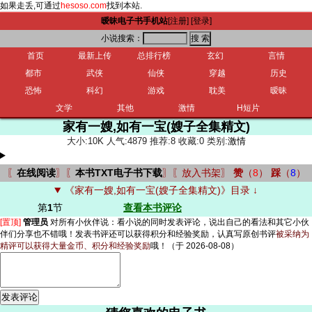
如果走丢,可通过
hesoso.com
找到本站.
暧昧电子书手机站
[注册]
[登录]
小说搜索：
首页
最新上传
总排行榜
玄幻
言情
都市
武侠
仙侠
穿越
历史
恐怖
科幻
游戏
耽美
暧昧
文学
其他
激情
H短片
家有一嫂,如有一宝(嫂子全集精文)
大小:10K 人气:4879 推荐:8 收藏:0 类别:
激情
〖
在线阅读
〗〖
本书TXT电子书下载
〗〖
放入书架
〗
赞
（
8
）
踩
（
8
）
《家有一嫂,如有一宝(嫂子全集精文)》目录 ↓
第
1
节
查看本书评论
[置顶]
管理员
对所有小伙伴说：
看小说的同时发表评论，说出自己的看法和其它小伙
伴们分享也不错哦！发表书评还可以获得积分和经验奖励，认真写原创书评
被采纳为
精评可以获得大量金币、积分和经验奖励
哦！
（于 2026-08-08）