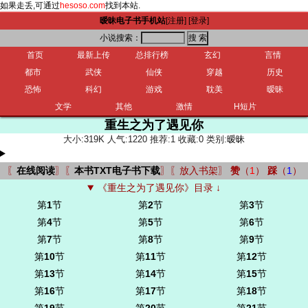
如果走丢,可通过
hesoso.com
找到本站.
暧昧电子书手机站
[注册]
[登录]
小说搜索：
首页
最新上传
总排行榜
玄幻
言情
都市
武侠
仙侠
穿越
历史
恐怖
科幻
游戏
耽美
暧昧
文学
其他
激情
H短片
重生之为了遇见你
大小:319K 人气:1220 推荐:1 收藏:0 类别:
暧昧
〖
在线阅读
〗〖
本书TXT电子书下载
〗〖
放入书架
〗
赞
（
1
）
踩
（
1
）
《重生之为了遇见你》目录 ↓
第
1
节
第
2
节
第
3
节
第
4
节
第
5
节
第
6
节
第
7
节
第
8
节
第
9
节
第
10
节
第
11
节
第
12
节
第
13
节
第
14
节
第
15
节
第
16
节
第
17
节
第
18
节