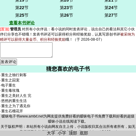
第
19
节
第
20
节
第
21
节
第
22
节
第
23
节
第
24
节
第
25
节
第
26
节
第
27
节
查看本书评论
[置顶]
管理员
对所有小伙伴说：
看小说的同时发表评论，说出自己的看法和其它小伙
伴们分享也不错哦！发表书评还可以获得积分和经验奖励，认真写原创书评
被采纳为
精评可以获得大量金币、积分和经验奖励
哦！
（于 2026-08-07）
猜您喜欢的电子书
·
重生之独行刺客
·
重生之囚宠
·
电子重生
·
重生毒玫瑰
·
重生之美好人生 完
·
悠然的重生生活
·
重生之为了遇见你
·
重生石榴花开
暧昧电子书
www.amtxt.net
为网友提供免费好看的暧昧电子书免费下载和好看的超级
暧昧小说在线阅读下载。
关于版权声明：本站所有小说由网友自主上传，小说版权归其合法所有者所有，如无
意侵犯了您的权益，请联系本站E-mail：amtxt_net@163.net
大字
小字
顶部
底部