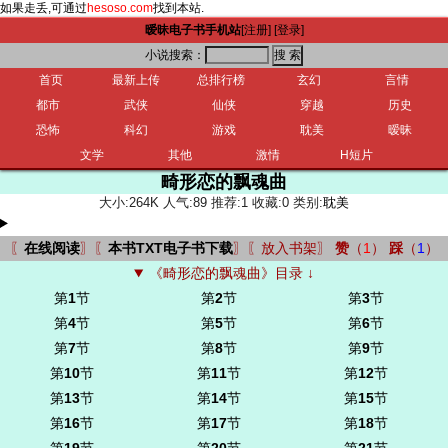
如果走丢,可通过
hesoso.com
找到本站.
暧昧电子书手机站
[注册]
[登录]
小说搜索：
首页
最新上传
总排行榜
玄幻
言情
都市
武侠
仙侠
穿越
历史
恐怖
科幻
游戏
耽美
暧昧
文学
其他
激情
H短片
畸形恋的飘魂曲
大小:264K 人气:89 推荐:1 收藏:0 类别:
耽美
〖
在线阅读
〗〖
本书TXT电子书下载
〗〖
放入书架
〗
赞
（
1
）
踩
（
1
）
《畸形恋的飘魂曲》目录 ↓
第
1
节
第
2
节
第
3
节
第
4
节
第
5
节
第
6
节
第
7
节
第
8
节
第
9
节
第
10
节
第
11
节
第
12
节
第
13
节
第
14
节
第
15
节
第
16
节
第
17
节
第
18
节