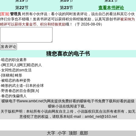
第
19
节
第
20
节
第
21
节
第
22
节
第
23
节
查看本书评论
[置顶]
管理员
对所有小伙伴说：
看小说的同时发表评论，说出自己的看法和其它小伙
伴们分享也不错哦！发表书评还可以获得积分和经验奖励，认真写原创书评
被采纳为
精评可以获得大量金币、积分和经验奖励
哦！
（于 2026-08-09）
猜您喜欢的电子书
·
暗恋的职业素养
·
(网王同人)[网王]暗恋的人
·
女同性恋的sm生活
·
[张棣南] 畸形
·
被暗恋的各种姿势
·
畸形的武士道--日本的全球
·
野兽眷恋的百合香[限,h]
·
眷恋的傀儡情人
暧昧电子书
www.amtxt.net
为网友提供免费好看的暧昧电子书免费下载和好看的超级
暧昧小说在线阅读下载。
关于版权声明：本站所有小说由网友自主上传，小说版权归其合法所有者所有，如无
意侵犯了您的权益，请联系本站E-mail：amtxt_net@163.net
大字
小字
顶部
底部