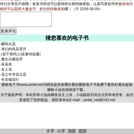
伴们分享也不错哦！发表书评还可以获得积分和经验奖励，认真写原创书评
被采纳为
精评可以获得大量金币、积分和经验奖励
哦！
（于 2026-08-09）
猜您喜欢的电子书
·
瞬间火花
·
爷们的风花雪月
·
(花千骨同人)笙箫何处暖(
·
重生石榴花开
·
采花传
·
女人花
·
花之年华花之恋
·
长安烟花行
暧昧电子书
www.amtxt.net
为网友提供免费好看的暧昧电子书免费下载和好看的超级
暧昧小说在线阅读下载。
关于版权声明：本站所有小说由网友自主上传，小说版权归其合法所有者所有，如无
意侵犯了您的权益，请联系本站E-mail：amtxt_net@163.net
大字
小字
顶部
底部