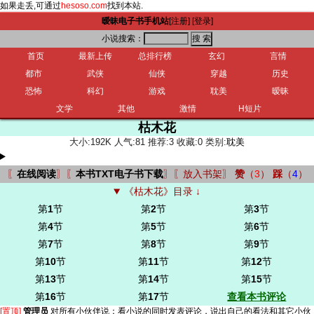
如果走丢,可通过
hesoso.com
找到本站.
暧昧电子书手机站
[注册]
[登录]
小说搜索：
首页
最新上传
总排行榜
玄幻
言情
都市
武侠
仙侠
穿越
历史
恐怖
科幻
游戏
耽美
暧昧
文学
其他
激情
H短片
枯木花
大小:192K 人气:81 推荐:3 收藏:0 类别:
耽美
〖
在线阅读
〗〖
本书TXT电子书下载
〗〖
放入书架
〗
赞
（
3
）
踩
（
4
）
《枯木花》目录 ↓
第
1
节
第
2
节
第
3
节
第
4
节
第
5
节
第
6
节
第
7
节
第
8
节
第
9
节
第
10
节
第
11
节
第
12
节
第
13
节
第
14
节
第
15
节
第
16
节
第
17
节
查看本书评论
[置顶]
管理员
对所有小伙伴说：
看小说的同时发表评论，说出自己的看法和其它小伙