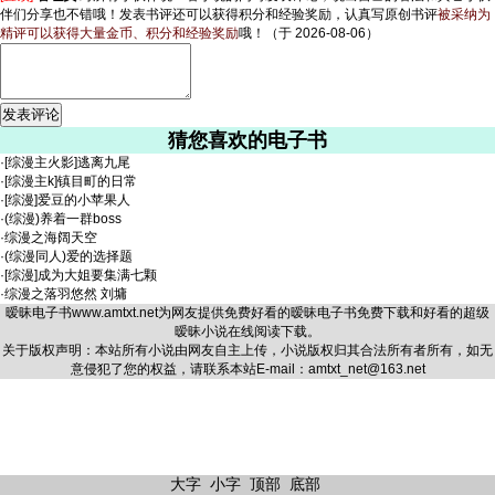
伴们分享也不错哦！发表书评还可以获得积分和经验奖励，认真写原创书评
被采纳为
精评可以获得大量金币、积分和经验奖励
哦！
（于 2026-08-06）
猜您喜欢的电子书
·
[综漫主火影]逃离九尾
·
[综漫主k]镇目町的日常
·
[综漫]爱豆的小苹果人
·
(综漫)养着一群boss
·
综漫之海阔天空
·
(综漫同人)爱的选择题
·
[综漫]成为大姐要集满七颗
·
综漫之落羽悠然 刘墉
暧昧电子书
www.amtxt.net
为网友提供免费好看的暧昧电子书免费下载和好看的超级
暧昧小说在线阅读下载。
关于版权声明：本站所有小说由网友自主上传，小说版权归其合法所有者所有，如无
意侵犯了您的权益，请联系本站E-mail：amtxt_net@163.net
大字
小字
顶部
底部