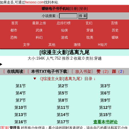
如果走丢,可通过
hesoso.com
找到本站.
暧昧电子书手机站
[注册]
[登录]
小说搜索：
首页
最新上传
总排行榜
玄幻
言情
都市
武侠
仙侠
穿越
历史
恐怖
科幻
游戏
耽美
暧昧
文学
其他
激情
H短片
[综漫主火影]逃离九尾
大小:194K 人气:752 推荐:2 收藏:0 类别:
穿越
〖
在线阅读
〗〖
本书TXT电子书下载
〗〖
放入书架
〗
赞
（
2
）
踩
（
2
）
《[综漫主火影]逃离九尾》目录 ↓
第
1
节
第
2
节
第
3
节
第
4
节
第
5
节
第
6
节
第
7
节
第
8
节
第
9
节
第
10
节
第
11
节
第
12
节
第
13
节
第
14
节
第
15
节
第
16
节
第
17
节
查看本书评论
[置顶]
管理员
对所有小伙伴说：
看小说的同时发表评论，说出自己的看法和其它小伙