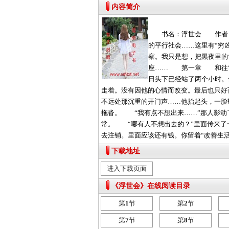
内容简介
书名：浮世会 作者：月
的平行社会……这里有“穷凶
察。我只是想，把黑夜里的
座…… 第一章 和往常一
日头下已经站了两个小时
走着。没有因他的心情而改变。最后也只好
不远处那沉重的开门声……他抬起头，一
拖沓。 “我有点不想出来……”那人影动
常。 “哪有人不想出去的？”里面传来了
去注销。里面应该还有钱。你留着“改善生活”？
下载地址
进入下载页面
《浮世会》在线阅读目录
第
1
节
第
2
节
第
7
节
第
8
节