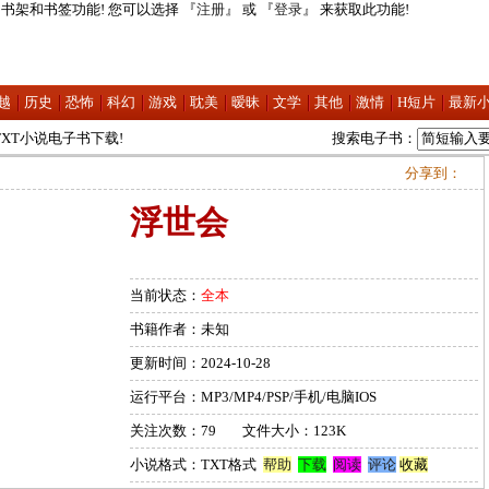
书架和书签功能! 您可以选择 『
注册
』 或 『
登录
』 来获取此功能!
越
历史
恐怖
科幻
游戏
耽美
暧昧
文学
其他
激情
H短片
最新
费TXT小说电子书下载!
搜索电子书：
费TXT小说电子书下载!
分享到：
浮世会
当前状态：
全本
书籍作者：未知
更新时间：2024-10-28
运行平台：MP3/MP4/PSP/手机/电脑IOS
关注次数：79 文件大小：123K
小说格式：TXT格式
帮助
下载
阅读
评论
收藏