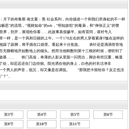
下的布鲁斯·南文案：黑·社会系列，向你描述一个和我们所身处的不一样
极恶”的流氓，“视财如命”的mb，“明知故犯”的毒枭，和“伸张正义”的警
世界，剖开，展现给你看……此故事真假掺半。如有雷同，请对号入
样，是一个风和日丽的上午。一个178左右的男人穿着紧身T恤在这样的
。他跺了跺脚，将手插在口袋里。看起来十分焦急。 表针还是滴滴答答地
百无聊赖地开始数地上的烟头。然而当他刚数到第十三根的时候，便听到了
脸敬慕…… 铁门高耸，单薄的人影从里面一闪而出，脚步有些沉重，略显
了动，却迟迟还在门边徘徊。阳光洒在他的身上，白色的衬衣洁净非
一个男人的声音，低沉，却又像是在调侃。 “那我把卡留给你？反正也没
”...
第
3
节
第
4
节
第
5
节
第
6
节
第
9
节
第
10
节
第
11
节