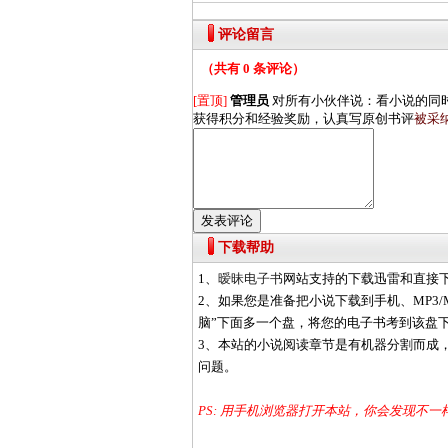
评论留言
（共有
0
条评论）
[置顶]
管理员
对所有小伙伴说：
看小说的同
获得积分和经验奖励，认真写原创书评
被采
下载帮助
1、
暧昧电子书
网站支持的下载迅雷和直接
2、如果您是准备把小说下载到手机、MP3/
脑”下面多一个盘，将您的电子书考到该盘
3、本站的小说阅读章节是有机器分割而成
问题。
PS: 用手机浏览器打开本站，你会发现不