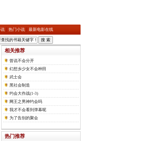
小说
热门小说
最新电影在线
相关推荐
曾说不会分开
幻想乡少女不会种田
武士会
黑社会制造
约会大作战(1-3)
网王之男神约会吗
我才不会看到弹幕呢
为了告别的聚会
热门推荐