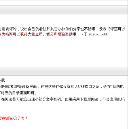
时发表评论，说出自己的看法和其它小伙伴们分享也不错哦！发表书评还可以
纳为精评可以获得大量金币、积分和经验奖励
哦！
（于 2026-08-08）
下载
MP4或者UP等设备里面，在把这些存储设备插入USP接口之后，会在“我的电
下对应的目录里面即可。
，在阅读是可能会出现小部分文字乱码。如果采用下载后阅读，不会出现乱码
一样的暧昧电子书！