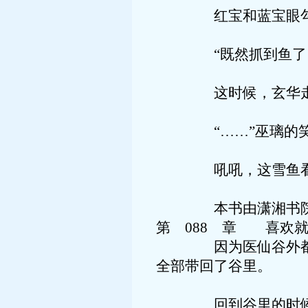
红宝和蓝宝眼勾勾的
“既然抓到鱼了，还
这时候，玄华走了过
“……”巫璃的笑
吼吼，这雪鱼看起来
本书由潇湘书院首
第 088 章 喜欢
因为医仙谷外都是冰
全部带回了谷里。
回到谷里的时候，