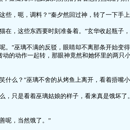
，呃，调料？”秦夕然回过神，转了一下手上
，这些东西要时刻准备着。”玄华收起瓶子，
”巫璃不满的反驳，眼睛却不离那条开始变得
转动的动作一起转，那眼神竟然和她怀里的两只
么？”巫璃不舍的从烤鱼上离开，看着捂嘴小
只是看着巫璃姑娘的样子，看来真是饿坏了。
呢，当然饿了。”