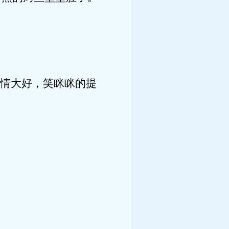
情大好，笑眯眯的提