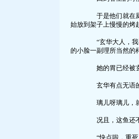
于是他们就在厨房外
始放到架子上慢慢的烤
“玄华大人，我要吃
的小脸一副理所当然的
她的胃已经被玄华
玄华有点无语的扫了
璃儿呀璃儿，就算是
况且，这鱼还不是
“快点啦，重死了。