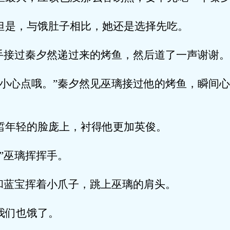
与饿肚子相比，她还是选择先吃。
过秦夕然递过来的烤鱼，然后道了一声谢谢。
点哦。”秦夕然见巫璃接过他的烤鱼，瞬间心
轻的脸庞上，衬得他更加英俊。
巫璃挥挥手。
宝挥着小爪子，跳上巫璃的肩头。
们也饿了。