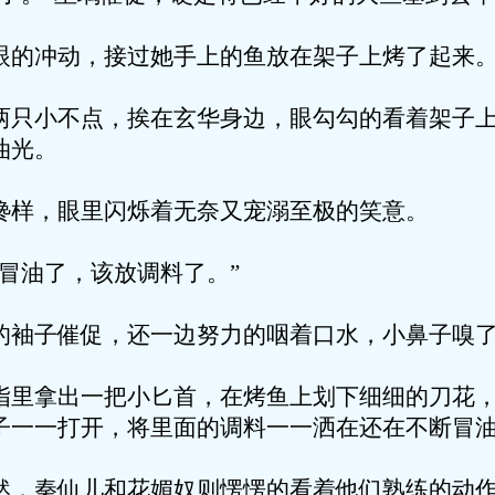
动，接过她手上的鱼放在架子上烤了起来
不点，挨在玄华身边，眼勾勾的看着架子上
油光。
眼里闪烁着无奈又宠溺至极的笑意。
了，该放调料了。”
催促，还一边努力的咽着口水，小鼻子嗅了
出一把小匕首，在烤鱼上划下细细的刀花，
子一一打开，将里面的调料一一洒在还在不断冒
仙儿和花媚奴则愣愣的看着他们熟练的动