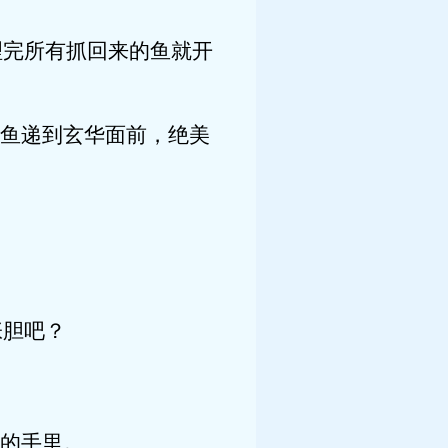
完所有抓回来的鱼就开
鱼递到玄华面前，绝美
胆吧？
的手里。