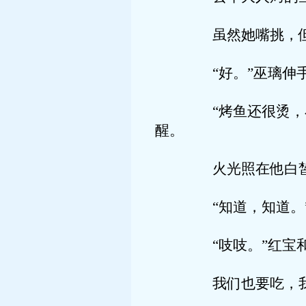
虽然她嘴挑，但是，
“好。”巫璃伸手接
“烤鱼还很烫，小心
醒。
火光照在他白皙年
“知道，知道。”
“吱吱。”红宝和蓝
我们也要吃，我