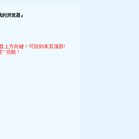
！
我的浏览器』
键盘上方向键 ↑ 可回到本页顶部!
" 功能！