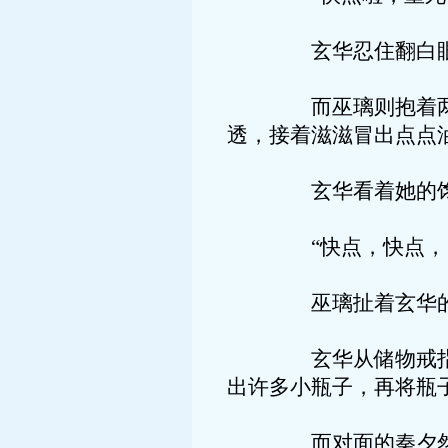
玄华忍住翻白眼的冲
而巫璃则抱着两只小
透，接着滋滋冒出点点
玄华看着她的馋样，
“快点，快点，冒油
巫璃扯着玄华的袖子
玄华从储物戒指里拿
出许多小瓶子，再将瓶
而对面的秦夕然，秦