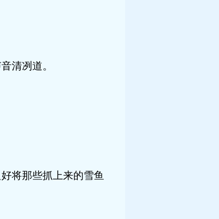
音清冽道。
好将那些抓上来的雪鱼