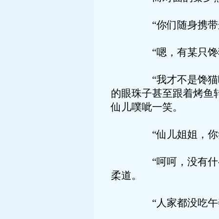
“你们随身携带这些
“嗯，有某只馋猫在
“我才不是馋猫呢。
的眼珠子甚至跟着烤鱼
仙儿噗呲一笑。
“仙儿姐姐，你笑什
“呵呵，没有什么，
柔道。
“人家都没吃午善