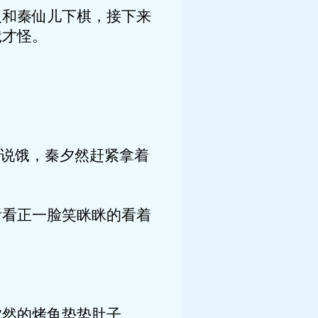
和秦仙儿下棋，接下来
饿才怪。
说饿，秦夕然赶紧拿着
看正一脸笑眯眯的看着
然的烤鱼垫垫肚子。