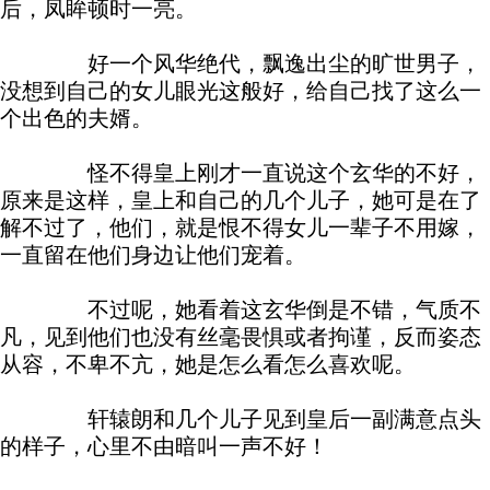
后，凤眸顿时一亮。
好一个风华绝代，飘逸出尘的旷世男子，
没想到自己的女儿眼光这般好，给自己找了这么一
个出色的夫婿。
怪不得皇上刚才一直说这个玄华的不好，
原来是这样，皇上和自己的几个儿子，她可是在了
解不过了，他们，就是恨不得女儿一辈子不用嫁，
一直留在他们身边让他们宠着。
不过呢，她看着这玄华倒是不错，气质不
凡，见到他们也没有丝毫畏惧或者拘谨，反而姿态
从容，不卑不亢，她是怎么看怎么喜欢呢。
轩辕朗和几个儿子见到皇后一副满意点头
的样子，心里不由暗叫一声不好！