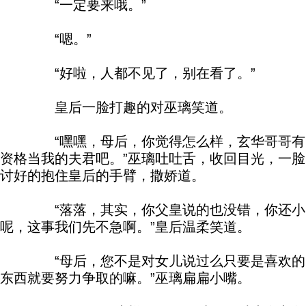
“一定要来哦。”
“嗯。”
“好啦，人都不见了，别在看了。”
皇后一脸打趣的对巫璃笑道。
“嘿嘿，母后，你觉得怎么样，玄华哥哥有
资格当我的夫君吧。”巫璃吐吐舌，收回目光，一脸
讨好的抱住皇后的手臂，撒娇道。
“落落，其实，你父皇说的也没错，你还小
呢，这事我们先不急啊。”皇后温柔笑道。
“母后，您不是对女儿说过么只要是喜欢的
东西就要努力争取的嘛。”巫璃扁扁小嘴。