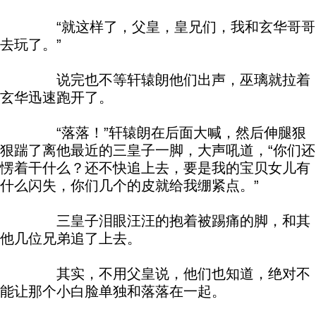
“就这样了，父皇，皇兄们，我和玄华哥哥
去玩了。”
说完也不等轩辕朗他们出声，巫璃就拉着
玄华迅速跑开了。
“落落！”轩辕朗在后面大喊，然后伸腿狠
狠踹了离他最近的三皇子一脚，大声吼道，“你们还
愣着干什么？还不快追上去，要是我的宝贝女儿有
什么闪失，你们几个的皮就给我绷紧点。”
三皇子泪眼汪汪的抱着被踢痛的脚，和其
他几位兄弟追了上去。
其实，不用父皇说，他们也知道，绝对不
能让那个小白脸单独和落落在一起。