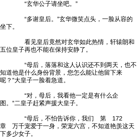
“玄华公子请坐吧。”
“多谢皇后。”玄华微笑点头，一脸从容的
坐下。
看见皇后竟然对玄华如此热情，轩辕朗和
五位皇子再也不能在保持安静了。
“母后，落落和这人认识还不到两天，也不
知道他是什么身份背景，您怎么能让他留下来
呢？”大皇子一脸着急道。
“对，母后，我看他一定是有什么企
图。”二皇子赶紧声援大皇子。
“母后，不怕告诉你，我们 第 172
章 万千宠爱于一身，荣宠六宫，不知道艳羡这天
下多少女子。