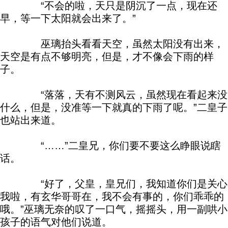
“不会的啦，天只是阴沉了一点，现在还
早，等一下太阳就会出来了。”
巫璃抬头看看天空，虽然太阳没有出来，
天空是有点不够明亮，但是，才不像会下雨的样
子。
“落落，天有不测风云，虽然现在看起来没
什么，但是，没准等一下就真的下雨了呢。”二皇子
也站出来道。
“……”二皇兄，你们要不要这么睁眼说瞎
话。
“好了，父皇，皇兄们，我知道你们是关心
我啦，有玄华哥哥在，我不会有事的，你们乖乖的
哦。”巫璃无奈的叹了一口气，摇摇头，用一副哄小
孩子的语气对他们说道。