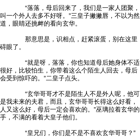
“落落，母后回来了，我们是一家人团聚，
叫一个外人去多不好呀。”三皇子撇撇唇，不以为然
道，眼睛还挑衅的看向玄华。
那意思是，识相点，赶紧滚蛋，别在这里
碍眼了。
“就是呀，落落，你也知道母后她身体不适
很好，比较怕生，你带着这么个陌生人回去，母后
会受到惊吓的。”二皇子点头。
“玄华哥哥才不是陌生人不是外人呢，他可
是我未来的夫君，而且，玄华哥哥长得这么好看，
人又这么好，母后一定会喜欢的。”巫璃拉着玄华的
手，不满的看着大皇子他们。
“皇兄们，你们是不是不喜欢玄华哥哥？”