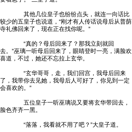
其他几位皇子也纷纷点头，就连一向话比
较少的五皇子也说道，“刚才有人传话说母后从普荫
寺礼佛回来了，现在正在找你呢。”
“真的？母后回来了？那我立刻就回
去。”巫璃一听母后回来了，眼睛登时一亮，满脸欢
喜道，不过，她还不忘拉上玄华。
“玄华哥哥，走，我们回宫，我母后回来
了，我带你去见她，我母后人可好了，你见到一定
会喜欢的。”
五位皇子一听巫璃说又要将玄华带回去，
脸色齐齐一黑。
“落落，我看就不用了吧？”大皇子道。