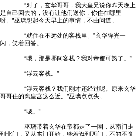
“对了，玄华哥哥，我大皇兄说你昨天晚上
是自己回去的，没有让他们送你，你住在哪里
呀。”巫璃想起今天早上的事情，不由问道。
“就住在不远处的客栈里。”玄华眸光一
闪，笑着回答。
“哦，那是哪间客栈？我对帝都可熟了。”
“浮云客栈。”
“浮云客栈？我们刚才还经过呢。原来玄华
哥哥住的离皇宫这么近。”巫璃点点头。
“嗯。”
巫璃带着玄华在帝都走了一圈，从南门走
到北门，又从东门开始，绕着逛到西门，不知不觉