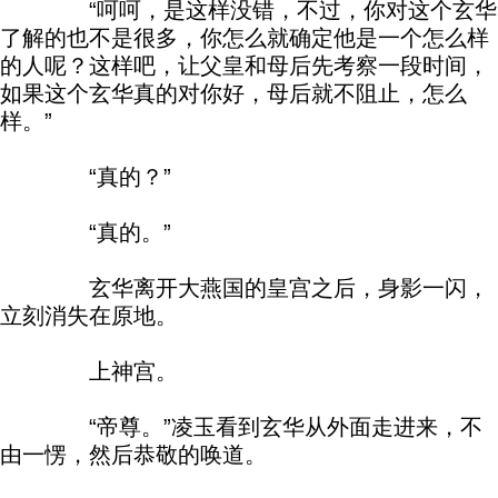
“呵呵，是这样没错，不过，你对这个玄华
了解的也不是很多，你怎么就确定他是一个怎么样
的人呢？这样吧，让父皇和母后先考察一段时间，
如果这个玄华真的对你好，母后就不阻止，怎么
样。”
“真的？”
“真的。”
玄华离开大燕国的皇宫之后，身影一闪，
立刻消失在原地。
上神宫。
“帝尊。”凌玉看到玄华从外面走进来，不
由一愣，然后恭敬的唤道。