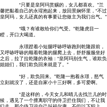
“只要是皇阿玛赏赐的，女儿都喜欢。”兰
馨把黏着自己的永瑆抱起来，放回景娴怀里，“不过
皇阿玛，女儿还真的有事要让您做主为我们出气。”
“哦？有谁敢给你们气受。”乾隆虎目一
瞪，开口大喝道。
永璟蹬着小短腿呼哧呼哧跑到乾隆跟前，
又呼哧呼哧的顺着乾隆的腿爬上去，舒舒服服坐好
之后，拉了拉乾隆的衣袖：“皇阿玛别生气，谁欺负
姐姐们，我们欺负回来就是了。”
“好，欺负回来。”乾隆一抱着永璟，怒气
立刻就没了，还是自家小十三好啊，多可爱啊。
“是这样的，今天女儿和晴儿去找兰儿的时
候，遇见了一个擅离职守的侍卫拦住我们，不让我
们走，那个侍卫说自己叫福尔康，不但以下犯上，