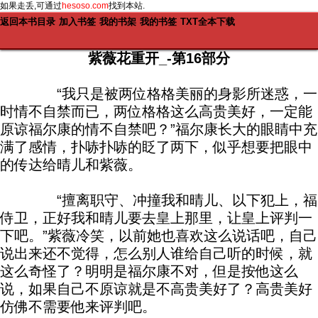
如果走丢,可通过
hesoso.com
找到本站.
返回本书目录
加入书签
我的书架
我的书签
TXT全本下载
紫薇花重开_-第16部分
“我只是被两位格格美丽的身影所迷惑，一
时情不自禁而已，两位格格这么高贵美好，一定能
原谅福尔康的情不自禁吧？”福尔康长大的眼睛中充
满了感情，扑哧扑哧的眨了两下，似乎想要把眼中
的传达给晴儿和紫薇。
“擅离职守、冲撞我和晴儿、以下犯上，福
侍卫，正好我和晴儿要去皇上那里，让皇上评判一
下吧。”紫薇冷笑，以前她也喜欢这么说话吧，自己
说出来还不觉得，怎么别人谁给自己听的时候，就
这么奇怪了？明明是福尔康不对，但是按他这么
说，如果自己不原谅就是不高贵美好了？高贵美好
仿佛不需要他来评判吧。