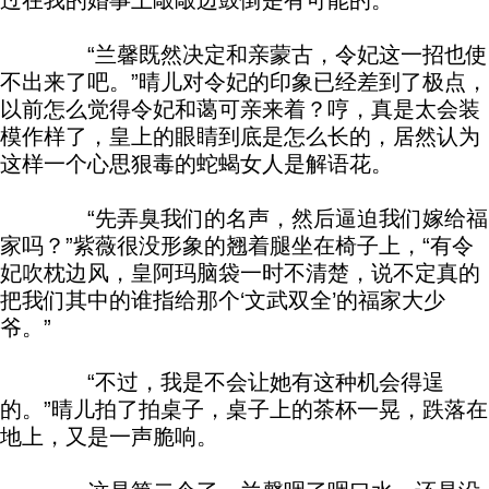
过在我的婚事上敲敲边鼓倒是有可能的。”
“兰馨既然决定和亲蒙古，令妃这一招也使
不出来了吧。”晴儿对令妃的印象已经差到了极点，
以前怎么觉得令妃和蔼可亲来着？哼，真是太会装
模作样了，皇上的眼睛到底是怎么长的，居然认为
这样一个心思狠毒的蛇蝎女人是解语花。
“先弄臭我们的名声，然后逼迫我们嫁给福
家吗？”紫薇很没形象的翘着腿坐在椅子上，“有令
妃吹枕边风，皇阿玛脑袋一时不清楚，说不定真的
把我们其中的谁指给那个‘文武双全’的福家大少
爷。”
“不过，我是不会让她有这种机会得逞
的。”晴儿拍了拍桌子，桌子上的茶杯一晃，跌落在
地上，又是一声脆响。