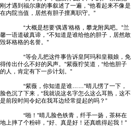
刚才遇到福尔康的事叙述了一遍，“他看起来不像是
在内院当值，居然有胆子擅离职守。”
“大概是想要‘偶遇’格格，攀龙附凤吧。”兰
馨一语道破真谛，“不知道是谁给他的胆子，居然敢
毁坏格格的名誉。”
“等会儿把这件事告诉皇阿玛和皇额娘，免
得传出什么不好的风声。”紫薇狞笑道，“给他胆子
的人，肯定有下一步计划。”
“紫薇，你知道是谁……”晴儿愣了一下，
脸色沉了下来，“我就说这名字怎么这么耳熟，这不
是前段时间令妃在我耳边经常提起的吗？”
“啪！”晴儿脸色铁青，纤手一扬，茶杯在
地上摔了个粉碎，“好、真是好！还真瞧得起我！”