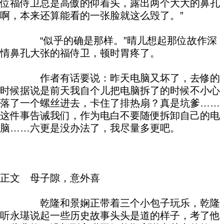
位福侍卫总是高傲的仰着头，露出两个大大的鼻孔
啊，本来还算能看的一张脸就这么毁了。”
“似乎的确是那样。”晴儿想起那位故作深
情鼻孔大张的福侍卫，顿时胃疼了。
作者有话要说：昨天电脑又坏了，去修的
时候据说是前天我自个儿把电脑拆了的时候不小心
落了一个螺丝进去，卡住了排热扇？真是坑爹……
这件事告诫我们，作为电白不要随便拆卸自己的电
脑……六更是没办法了，我尽量多更吧。
正文 母子隙，意外喜
乾隆和景娴正带着三个小包子玩乐，乾隆
听永璂说起一些历史故事头头是道的样子，考了他