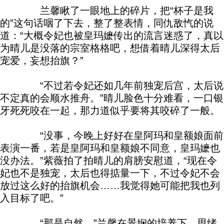
兰馨瞅了一眼地上的碎片，把“杯子是我
的”这句话咽了下去，整了整表情，同仇敌忾的说
道：“大概令妃也被皇玛嬷传出的流言迷惑了，真以
为晴儿是没落的宗室格格吧，想借着晴儿深得太后
宠爱，妄想抬旗？”
“不过若令妃还如几年前独宠后宫，太后说
不定真的会顺水推舟。”晴儿脸色十分难看，一口银
牙死死咬在一起，那力道似乎要将其咬碎了一般。
“没事，今晚上好好在皇阿玛和皇额娘面前
表演一番，若是皇阿玛和皇额娘不同意，皇玛嬷也
没办法。”紫薇拍了拍晴儿的肩膀安慰道，“现在令
妃也不是独宠，太后也得掂量一下，不过令妃不会
放过这么好的抬旗机会……我觉得她可能把我也列
入目标了吧。”
“那是自然。”兰馨在景娴的培养下，思绪