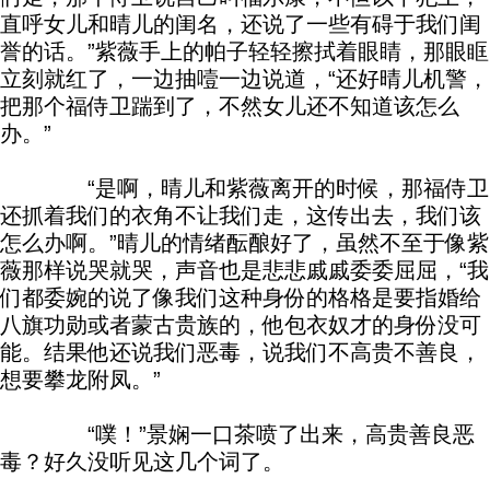
直呼女儿和晴儿的闺名，还说了一些有碍于我们闺
誉的话。”紫薇手上的帕子轻轻擦拭着眼睛，那眼眶
立刻就红了，一边抽噎一边说道，“还好晴儿机警，
把那个福侍卫踹到了，不然女儿还不知道该怎么
办。”
“是啊，晴儿和紫薇离开的时候，那福侍卫
还抓着我们的衣角不让我们走，这传出去，我们该
怎么办啊。”晴儿的情绪酝酿好了，虽然不至于像紫
薇那样说哭就哭，声音也是悲悲戚戚委委屈屈，“我
们都委婉的说了像我们这种身份的格格是要指婚给
八旗功勋或者蒙古贵族的，他包衣奴才的身份没可
能。结果他还说我们恶毒，说我们不高贵不善良，
想要攀龙附凤。”
“噗！”景娴一口茶喷了出来，高贵善良恶
毒？好久没听见这几个词了。