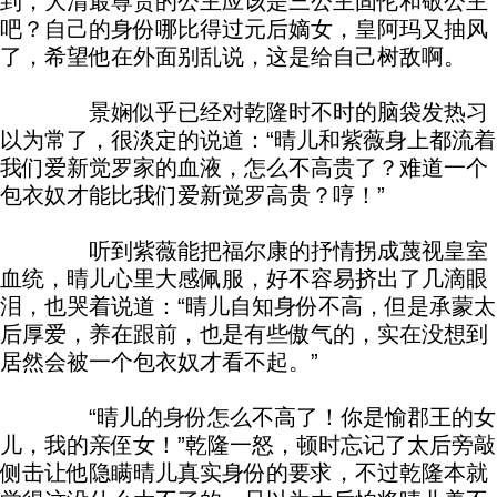
到，大清最尊贵的公主应该是三公主固伦和敬公主
吧？自己的身份哪比得过元后嫡女，皇阿玛又抽风
了，希望他在外面别乱说，这是给自己树敌啊。
景娴似乎已经对乾隆时不时的脑袋发热习
以为常了，很淡定的说道：“晴儿和紫薇身上都流着
我们爱新觉罗家的血液，怎么不高贵了？难道一个
包衣奴才能比我们爱新觉罗高贵？哼！”
听到紫薇能把福尔康的抒情拐成蔑视皇室
血统，晴儿心里大感佩服，好不容易挤出了几滴眼
泪，也哭着说道：“晴儿自知身份不高，但是承蒙太
后厚爱，养在跟前，也是有些傲气的，实在没想到
居然会被一个包衣奴才看不起。”
“晴儿的身份怎么不高了！你是愉郡王的女
儿，我的亲侄女！”乾隆一怒，顿时忘记了太后旁敲
侧击让他隐瞒晴儿真实身份的要求，不过乾隆本就