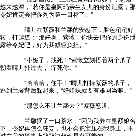
越来越深，“若你是皇阿玛亲生女儿的身份泄露，那
令妃肯定会把你列为第一目标了。”
晴儿在紫薇和兰馨的安慰下，脸色稍稍好
转，打趣道：“那好啊，紫薇，你快去把你的身份泄
露给令妃吧，好为我减轻负担。”
“小妮子，找死！”紫薇立刻捂着两个爪子
朝着晴儿扑过去，“痒死你。”
“哈哈哈，住手！”晴儿打掉紫薇的爪子，
逃到兰馨背后躲起来，“好姐妹就要有难同当嘛。”
“那怎么不让兰馨去？”紫薇怒道。
兰馨抿了一口茶水：“因为我养在皇额娘名
下，令妃再怎么狂妄，也不会把宝压在我身上，不