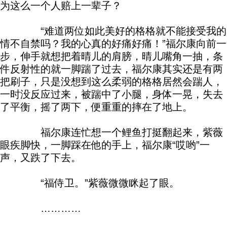
为这么一个人赔上一辈子？
“难道两位如此美好的格格就不能接受我的
情不自禁吗？我的心真的好痛好痛！”福尔康向前一
步，伸手就想把着晴儿的肩膀，晴儿嘴角一抽，条
件反射性的就一脚踹了过去，福尔康其实还是有两
把刷子，只是没想到这么柔弱的格格居然会踹人，
一时没反应过来，被踹中了小腿，身体一晃，失去
了平衡，摇了两下，便重重的摔在了地上。
福尔康连忙想一个鲤鱼打挺翻起来，紫薇
眼疾脚快，一脚踩在他的手上，福尔康“哎哟”一
声，又跌了下去。
“福侍卫。”紫薇微微眯起了眼。
…………