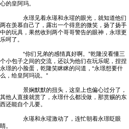
心的皇阿玛。
永璟见着永璂和永瑆的眼光，就知道他们
两在羡慕自己了，露出一个得意的微笑，扬了扬手
中的玩具，果然收到两个哥哥警告的眼神，永璟更
乐呵了。
“你们兄弟的感情真好啊。”乾隆没看懂三
个小包子之间的交流，还以为他们在玩乐呢，捏捏
永璟的小脸蛋，乾隆笑眯眯的问道，“永璟想要什
么，给皇阿玛说。”
景娴默默的扭头，这皇上也偏心过分了，
其他人直接就赏了，永璟什么都没做，那赏赐的东
西还能自个儿要。
永璂和永瑆激动了，连忙朝着永璟眨眼
睛。