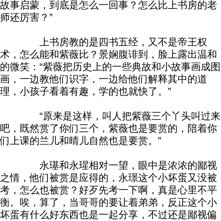
故事启蒙，到底是怎么一回事？怎么比上书房的老
师还厉害？”
上书房教的是四书五经，又不是帝王权
术，怎么能和紫薇比？景娴腹诽到，脸上露出温和
的微笑：“紫薇把历史上的一些典故和小故事画成图
画，一边教他们识字，一边给他们解释其中的道
理，小孩子看着有趣，学的也就快了。”
“原来是这样，叫人把紫薇三个丫头叫过来
吧，既然赏了你们三个，紫薇也是要赏的，陪着你
们上课的兰儿和晴儿自然也是要赏。”
永璂和永瑆相对一望，眼中是浓浓的鄙视
之情，他们被赏是应得的，永璟这个小坏蛋又没被
考，怎么也被赏？好歹先考一下啊，真是心里不平
衡。唉，算了，当哥哥的要让着弟弟，反正这个小
坏蛋有什么好东西也是一起分享，不过还是鄙视偏