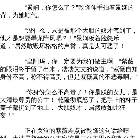
“景娴，你怎么了？”乾隆伸手拍着景娴的
背，为她顺气。
“没什么，只是被那个大胆的奴才气到了，
他才是想要攀龙附凤吧？！”景娴板着脸怒斥
道，“居然敢毁坏格格的声誉，真是太可恶了！”
“皇阿玛，你一定要为我们做主啊。”紫薇
的眼泪终于留了出来，凄凄艾艾的说道，“紫薇自知
身份不高，称不得高贵，但是紫薇真的不恶毒啊。”
“你身份怎么不高贵了！你是朕的女儿，是
大清最尊贵的公主！”乾隆彻底怒了，把手上的杯子
盖子都扔到了地上，“大胆奴才，居然敢如此狂
妄！”
正在哭泣的紫薇差点被乾隆这句话给噎