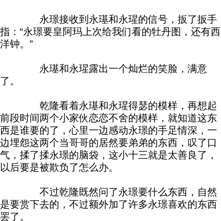
永璟接收到永璂和永瑆的信号，扳了扳手
指：“永璟要皇阿玛上次给我们看的牡丹图，还有西
洋钟。”
永璂和永瑆露出一个灿烂的笑脸，满意
了。
乾隆看着永璂和永瑆得瑟的模样，再想起
前段时间两个小家伙恋恋不舍的模样，就知道这东
西是谁要的了，心里一边感动永璟的手足情深，一
边埋怨这两个当哥哥的居然要弟弟的东西，叹了口
气，揉了揉永璟的脑袋，这小十三就是太善良了，
以后要是被欺负了怎么办。
不过乾隆既然问了永璟要什么东西，自然
是要赏下去的，不过额外加了许多永璟喜欢的东西
罢了。