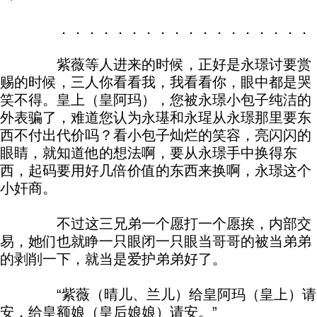
．．．．．．．．．．．．．．．．．．．．．
紫薇等人进来的时候，正好是永璟讨要赏
赐的时候，三人你看看我，我看看你，眼中都是哭
笑不得。皇上（皇阿玛），您被永璟小包子纯洁的
外表骗了，难道您认为永璂和永瑆从永璟那里要东
西不付出代价吗？看小包子灿烂的笑容，亮闪闪的
眼睛，就知道他的想法啊，要从永璟手中换得东
西，起码要用好几倍价值的东西来换啊，永璟这个
小奸商。
不过这三兄弟一个愿打一个愿挨，内部交
易，她们也就睁一只眼闭一只眼当哥哥的被当弟弟
的剥削一下，就当是爱护弟弟好了。
“紫薇（晴儿、兰儿）给皇阿玛（皇上）请
安，给皇额娘（皇后娘娘）请安。”