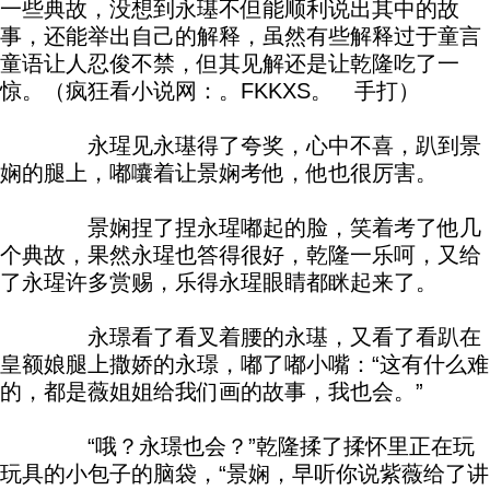
一些典故，没想到永璂不但能顺利说出其中的故
事，还能举出自己的解释，虽然有些解释过于童言
童语让人忍俊不禁，但其见解还是让乾隆吃了一
惊。（疯狂看小说网：。FKKXS。 手打）
永瑆见永璂得了夸奖，心中不喜，趴到景
娴的腿上，嘟囔着让景娴考他，他也很厉害。
景娴捏了捏永瑆嘟起的脸，笑着考了他几
个典故，果然永瑆也答得很好，乾隆一乐呵，又给
了永瑆许多赏赐，乐得永瑆眼睛都眯起来了。
永璟看了看叉着腰的永璂，又看了看趴在
皇额娘腿上撒娇的永璟，嘟了嘟小嘴：“这有什么难
的，都是薇姐姐给我们画的故事，我也会。”
“哦？永璟也会？”乾隆揉了揉怀里正在玩
玩具的小包子的脑袋，“景娴，早听你说紫薇给了讲