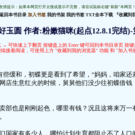
友情提示：如果本网页打开太慢或显示不完整，请尝试鼠标右键“刷新”本网页
返回本书目录
加入书签
我的书架
我的书签
TXT全本下载
『收藏到
玉圆 作者:粉嫩猫咪(起点12.8.1完结)
 → 可快速上下翻页 按键盘上的 Enter 键可回到本书目录页 按
接着阅读，可使用上方 "收藏到我的浏览器" 功能 和 "加入书签
和，初蝶更是看到了希望，“妈妈，咱家还差
蝶网店生意红火的时候，舅舅他们没少往初蝶借钱
也是刚刚起色，哪里有钱？况且这将来万一有
。
家有多少人，哪怕计划生育都阻止不了人口的