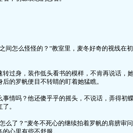
怎么怪怪的？”教室里，麦冬好奇的视线在初
身，装作低头看书的模样，不肯再说话，她
身后的罗帆便目不转睛的盯着她猛瞧。
吗？他还傻乎乎的摇头，不说话，弄得初蝶
红了。
了？”麦冬不死心的继续拍着罗帆的肩膀审问
冬的心里有些不舒服。