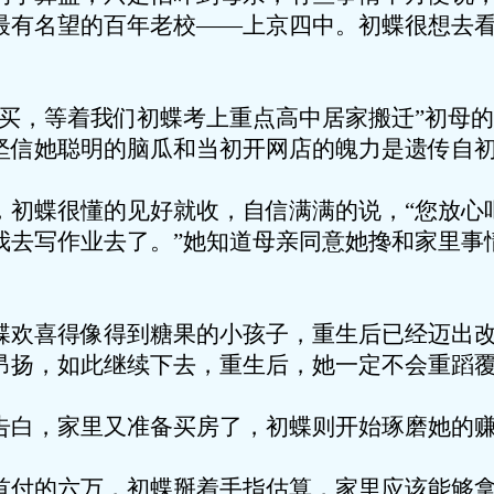
最有名望的百年老校——上京四中。初蝶很想去
等着我们初蝶考上重点高中居家搬迁”初母的
坚信她聪明的脑瓜和当初开网店的魄力是遗传自
很懂的见好就收，自信满满的说，“您放心吧
我去写作业去了。”她知道母亲同意她搀和家里事
得像得到糖果的小孩子，重生后已经迈出改
昂扬，如此继续下去，重生后，她一定不会重蹈
家里又准备买房了，初蝶则开始琢磨她的赚
六万，初蝶掰着手指估算，家里应该能够拿