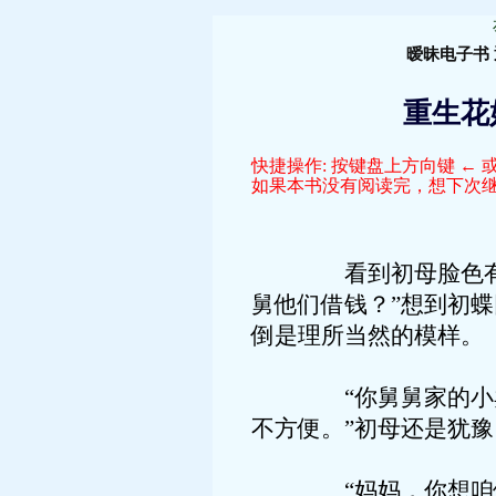
暧昧电子书
重生花好
快捷操作: 按键盘上方向键 ← 或
如果本书没有阅读完，想下次继续
看到初母脸色有些缓
舅他们借钱？”想到初
倒是理所当然的模样。
“你舅舅家的小卖部
不方便。”初母还是犹豫
“妈妈，你想咱们国