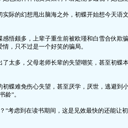
的幻想甩出脑海之外，初蝶开始想今天语文
颇多，上辈子重生前被欧瑾和白雪合伙欺骗
爱情，只不过是一个好笑的骗局。
多，父母老师长辈的失望嘲笑，甚至初蝶本
难免伤心失望，甚至厌学，厌世，逃避到小
书龄”。
考虑到在读书期间，这是见效最快的还能让初