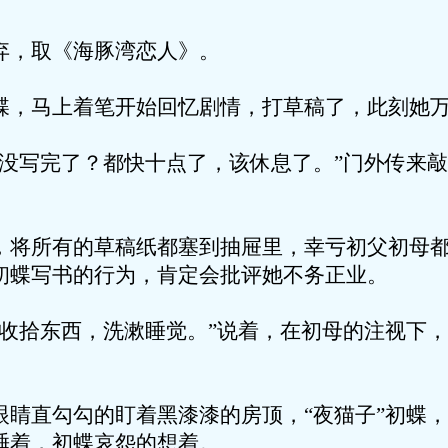
取《海豚湾恋人》。
上着笔开始回忆剧情，打草稿了，此刻她万
完了？都快十点了，该休息了。”门外传来敲
有的草稿纸都塞到抽屉里，幸亏初父初母都
初蝶写书的行为，肯定会批评她不务正业。
东西，洗漱睡觉。”说着，在初母的注视下，
勾勾的盯着黑漆漆的房顶，“夜猫子”初蝶，
睡着，初蝶哀怨的想着。