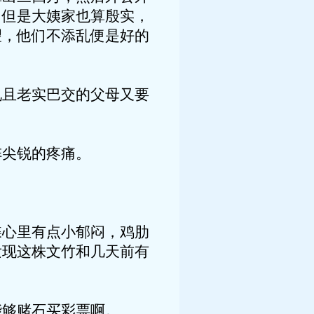
，但是大姨家也算殷实，
望，他们不添乱便是好的
且老实巴交的父母又要
尖锐的疼痛。
心里有点小郁闷，鸡肋
发现这株文竹和几天前有
够赌石买彩票啊。