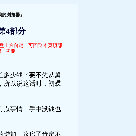
！
我的浏览器』
-第4部分
键盘上方向键 ↑ 可回到本页顶部!
" 功能！
多少钱？要不先从舅
，所以说这话时，初蝶
点事情，手中没钱也
增加，这房子肯定不