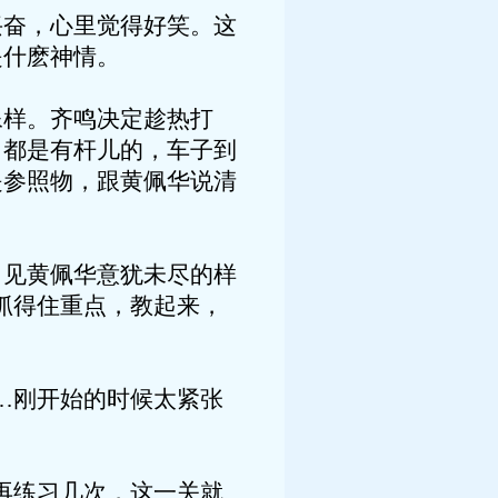
奋，心里觉得好笑。这
是什麽神情。
样。齐鸣决定趁热打
角都是有杆儿的，车子到
是参照物，跟黄佩华说清
见黄佩华意犹未尽的样
抓得住重点，教起来，
…刚开始的时候太紧张
再练习几次，这一关就