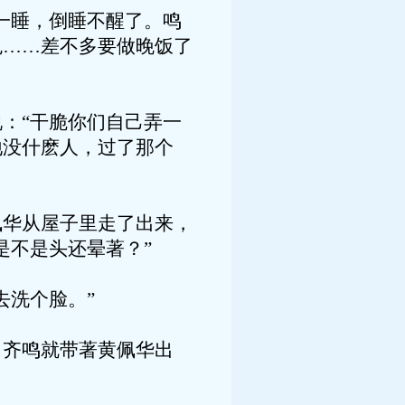
一睡，倒睡不醒了。鸣
鬼……差不多要做晚饭了
：“干脆你们自己弄一
地没什麽人，过了那个
华从屋子里走了出来，
是不是头还晕著？”
洗个脸。”
齐鸣就带著黄佩华出