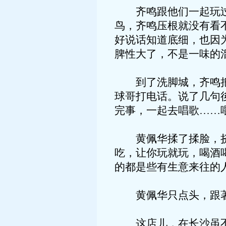
齐鸣跟他们一起玩过很
鸟，齐鸣压根就没有看
好说话知道底细，也因
脾性大了，不是一味的
到了洗脚城，齐鸣把仍
球哥打电话。说了几句
完事，一起去唱歌……
黄佩华揉了揉脸，挤出
吃，让你玩就玩，喝酒
的都是些有生意来往的
黄佩华只点头，跟著
这店儿，在长沙虽不是