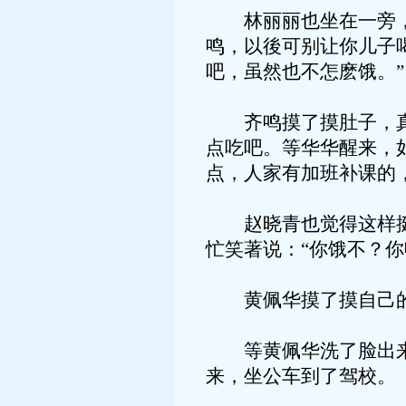
林丽丽也坐在一旁，哈
鸣，以後可别让你儿子
吧，虽然也不怎麽饿。”
齐鸣摸了摸肚子，真的
点吃吧。等华华醒来，
点，人家有加班补课的
赵晓青也觉得这样挺好
忙笑著说：“你饿不？
黄佩华摸了摸自己的脸
等黄佩华洗了脸出来，
来，坐公车到了驾校。