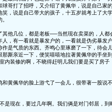
和球哥打了招呼，又介绍了黄佩华，说是自己家
地笑，说是自己带大的孩子，十五岁就考上了大
的。
他几位，都是老板──当然现在卖菜的，人都会
年人，有一看就是暴发户的，一看就是伪劣暴发
称作是气质的东西。齐鸣心里琢磨了一下，待会
跟那厮亲近一下，便笑嘻嘻地拉著黄佩华的手坐
做室内装修的啊，不晓得赶明儿我们要是买了房子
黄佩华的脸上游弋了一会儿，很带著一股说不
是现在，要过几年啊。我们俩是对门邻居，到