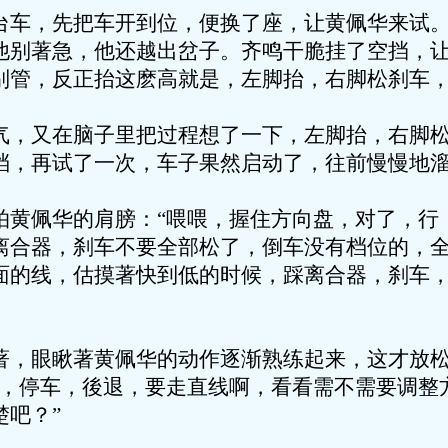
，先把车开到位，便换了座，让黄佩华来试。
他别著急，他还越出岔子。齐鸣干脆挂了空挡，
别管，反正抬这麽高就是，左脚抬，右脚松刹车
又在脑子里把过程想了一下，左脚抬，右脚松
档，再试了一次，车子果然启动了，往前慢慢地
佩华的肩膀：“喂喂，握住方向盘，对了，行
离合器，刹车不要全部松了，倒车没有档位的，
面的线，估摸著快到低的时候，踩离合器，刹车
，眼瞅著黄佩华的动作逐渐熟练起来，这才放松
进，停车，後退，要走直线啊，看看需不需要调整
楚吧？”