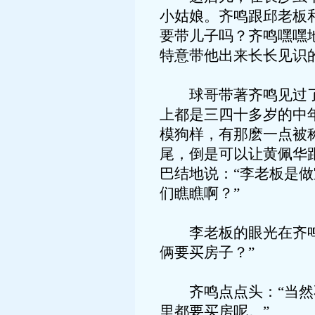
小姑娘。齐鸣跟邱老板
要带儿子吗？齐鸣嘿嘿
特意带他出来长长见识
球哥带著齐鸣见过了其
上都是三四十多岁的中
模狗样，有那麽一点被
尾，倒是可以让黄佩华
巴结地说：“李老板是
们瞧瞧啊？”
李老板的眼光在齐鸣和
俩要买房子？”
齐鸣点点头：“当然不
里都要买房呢。”