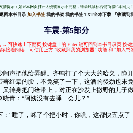
友情提示：如果本网页打开太慢或显示不完整，请尝试鼠标右键“刷新”本网页
返回本书目录
加入书签
我的书架
我的书签
TXT全本下载
『收藏到
车震-第5部分
 → 可快速上下翻页 按键盘上的 Enter 键可回到本书目录页 按
接着阅读，可使用上方 "收藏到我的浏览器" 功能 和 "加入书签
声把他给弄醒。齐鸣打了个大大的哈欠，睁开
带著红晕的脸，不免笑了一下，这酒的後劲也未
，又转身把门给带上，对正在沙发上撒野的儿子
晓青：“阿姨没有去睡一会儿？”
“睡了，眯了个把小时，你瞧，这都快五点了