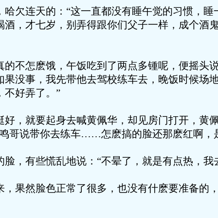
欠连天的：“这一直都没有睡午觉的习惯，睡
喝酒，才七岁，别弄得跟你们父子一样，成个酒
不怎麽饿，午饭吃到了两点多锺呢，便摇头说
如果没事，我先带他去驾校练车去，晚饭时候场
，不好弄了。”
，就要起身去喊黄佩华，却见房门打开，黄佩
你鸣哥说带你去练车……怎麽搞的脸还那麽红啊，
，有些慌乱地说：“不晕了，就是有点热，我去
果然脸色正常了很多，也没有什麽要准备的，