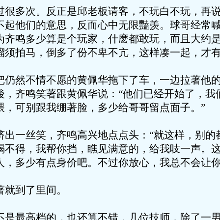
多次。反正是邱老板请客，不玩白不玩，再说
不起他们的意思，反而心中无限豔羡。球哥经常
为齐鸣多少算是个玩家，什麽都敢玩，而且大约
溜须拍马，倒多了份不卑不亢，这样凑一起，才
然不情不愿的黄佩华拖下了车，一边拉著他的
後，齐鸣笑著跟黄佩华说：“他们已经开始了，我
喂，可别跟我绷著脸，多少给哥哥留点面子。”
一丝笑，齐鸣高兴地点点头：“就这样，别的
喝不得，我帮你挡，瞧见满意的，给我吱一声。
人，多少有点身价吧。不过你放心，我总不会让你
就到了里间。
最高档的，也还算不错，几位技师，除了一男