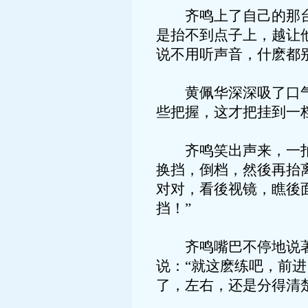
齐鸣上了自己的那台车
是抬不到点子上，越让
说不用听声音，什麽都
黄佩华深深吸了口气，
些把握，这才把挂到一
齐鸣笑出声来，一拍黄
换挡，倒档，然後再抬
对对，看後视镜，瞧後
挡！”
齐鸣嘴巴不停地说著
说：“就这麽练吧，前
了，左右，还是分得清