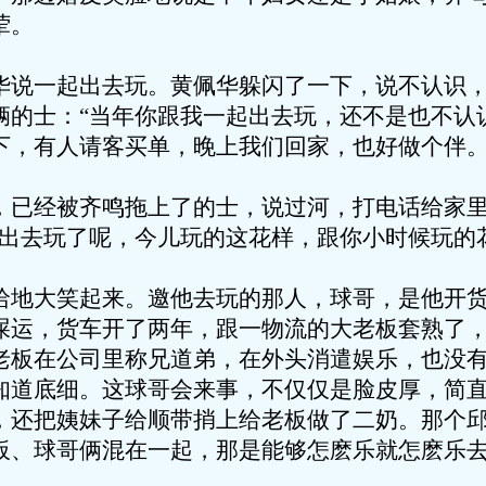
荤。
一起出去玩。黄佩华躲闪了一下，说不认识，
辆的士：“当年你跟我一起出去玩，还不是也不认
下，有人请客买单，晚上我们回家，也好做个伴。
经被齐鸣拖上了的士，说过河，打电话给家里
你出去玩了呢，今儿玩的这花样，跟你小时候玩的
大笑起来。邀他去玩的那人，球哥，是他开货
屎运，货车开了两年，跟一物流的大老板套熟了
老板在公司里称兄道弟，在外头消遣娱乐，也没
知道底细。这球哥会来事，不仅仅是脸皮厚，简
，还把姨妹子给顺带捎上给老板做了二奶。那个
板、球哥俩混在一起，那是能够怎麽乐就怎麽乐