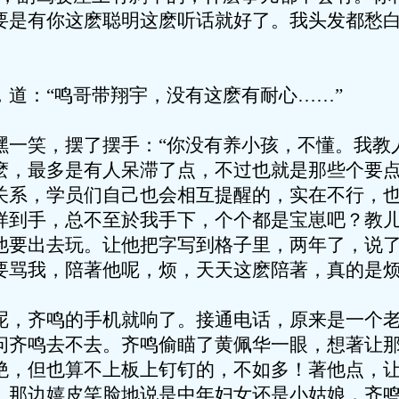
要是有你这麽聪明这麽听话就好了。我头发都愁
：“鸣哥带翔宇，没有这麽有耐心……”
笑，摆了摆手：“你没有养小孩，不懂。我教
麽，最多是有人呆滞了点，不过也就是那些个要
关系，学员们自己也会相互提醒的，实在不行，
样到手，总不至於我手下，个个都是宝崽吧？教
他要出去玩。让他把字写到格子里，两年了，说
要骂我，陪著他呢，烦，天天这麽陪著，真的是烦
齐鸣的手机就响了。接通电话，原来是一个老
问齐鸣去不去。齐鸣偷瞄了黄佩华一眼，想著让
绝，但也算不上板上钉钉的，不如多！著他点，
。那边嬉皮笑脸地说是中年妇女还是小姑娘，齐