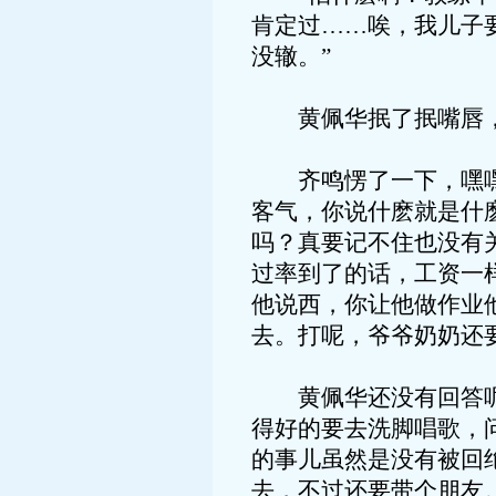
肯定过……唉，我儿子
没辙。”
黄佩华抿了抿嘴唇，道
齐鸣愣了一下，嘿嘿一
客气，你说什麽就是什
吗？真要记不住也没有
过率到了的话，工资一
他说西，你让他做作业
去。打呢，爷爷奶奶还
黄佩华还没有回答呢，
得好的要去洗脚唱歌，
的事儿虽然是没有被回
去，不过还要带个朋友