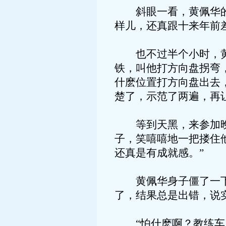
斜眼一看，黄佩华的脸
样儿，还真跟十来年前
也不过半个小时，黄佩
铁，叫他打方向盘拐弯
什麽位置打方向盘出去
楚了，示范了两遍，再
等到天黑，来参加晚练
子，笑嘻嘻地一把搂住
还真是有成就感。”
黄佩华身子僵了一下，
了，结果总是出错，说
“怕什麽啊？教练车，