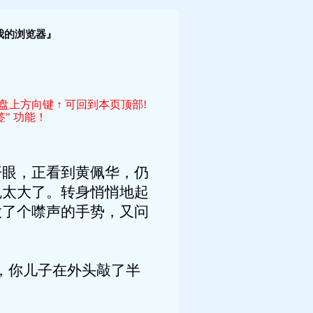
！
我的浏览器』
键盘上方向键 ↑ 可回到本页顶部!
" 功能！
眼，正看到黄佩华，仍
免太大了。转身悄悄地起
做了个噤声的手势，又问
，你儿子在外头敲了半