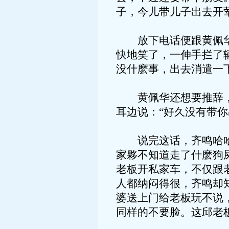
子，今儿带儿子出去开
放下电话便跟黄佩华说
快地笑了，一伸手拦了
没什麽事，出去消遣一
黄佩华还想要推辞，已
耳边说：“好久没有带
说完这话，齐鸣哈哈地
家夥不知道走了什麽狗
老板开私家车，不仅跟
人都纳闷得很，齐鸣却
婆送上门给老板玩不说
同样的不要脸。这邱老