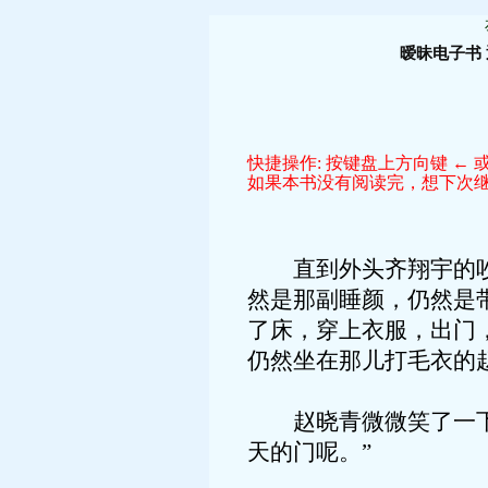
暧昧电子书
快捷操作: 按键盘上方向键 ← 或
如果本书没有阅读完，想下次继续
直到外头齐翔宇的吵闹
然是那副睡颜，仍然是
了床，穿上衣服，出门
仍然坐在那儿打毛衣的赵
赵晓青微微笑了一下：
天的门呢。”