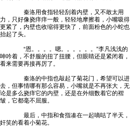
秦洛用食指轻轻刮着内壁，又不敢太用
力，只好像挠痒痒一般，轻轻地摩擦着，小嘴吸得
更紧了，内壁也收缩得更快了，前面粉色的小蛇也
抬起了头。
“恩。。。。嗯。。。。。。”李凡浅浅的
呻吟着，不舒服的扭了扭腰，但眼睛还是紧闭着，
看来需要再接再厉了。
秦洛的中指也敲起了菊花门，希望可以进
去，但事情哪有那么容易，小嘴就是不再张大，无
论是多么挠痒它的内壁，还是在外细数着它的褶
皱，它都毫不屈服。
最后，中指和食指凑在一起嘀咕了半天，
奸笑的看着小菊花。