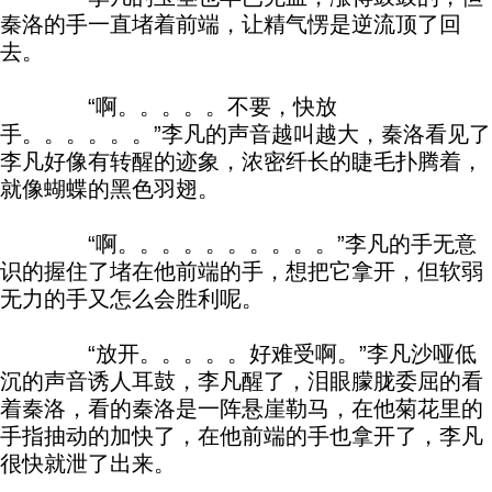
秦洛的手一直堵着前端，让精气愣是逆流顶了回
去。
“啊。。。。。不要，快放
手。。。。。。”李凡的声音越叫越大，秦洛看见了
李凡好像有转醒的迹象，浓密纤长的睫毛扑腾着，
就像蝴蝶的黑色羽翅。
“啊。。。。。。。。。。”李凡的手无意
识的握住了堵在他前端的手，想把它拿开，但软弱
无力的手又怎么会胜利呢。
“放开。。。。。好难受啊。”李凡沙哑低
沉的声音诱人耳鼓，李凡醒了，泪眼朦胧委屈的看
着秦洛，看的秦洛是一阵悬崖勒马，在他菊花里的
手指抽动的加快了，在他前端的手也拿开了，李凡
很快就泄了出来。