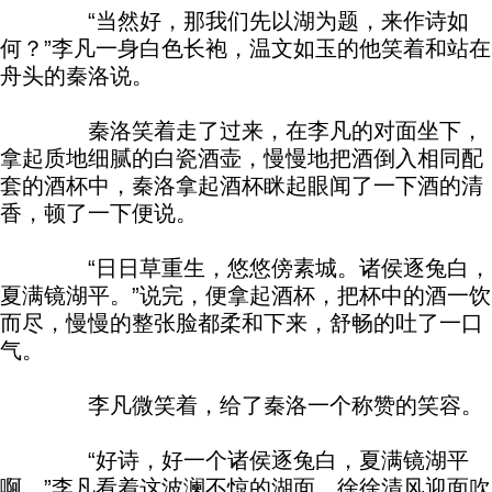
“当然好，那我们先以湖为题，来作诗如
何？”李凡一身白色长袍，温文如玉的他笑着和站在
舟头的秦洛说。
秦洛笑着走了过来，在李凡的对面坐下，
拿起质地细腻的白瓷酒壶，慢慢地把酒倒入相同配
套的酒杯中，秦洛拿起酒杯眯起眼闻了一下酒的清
香，顿了一下便说。
“日日草重生，悠悠傍素城。诸侯逐兔白，
夏满镜湖平。”说完，便拿起酒杯，把杯中的酒一饮
而尽，慢慢的整张脸都柔和下来，舒畅的吐了一口
气。
李凡微笑着，给了秦洛一个称赞的笑容。
“好诗，好一个诸侯逐兔白，夏满镜湖平
啊。”李凡看着这波澜不惊的湖面，徐徐清风迎面吹