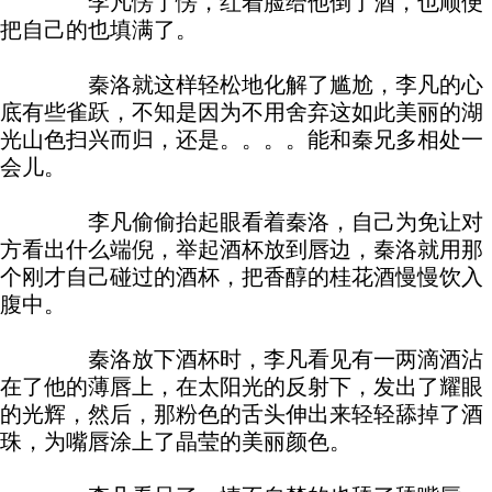
李凡愣了愣，红着脸给他倒了酒，也顺便
把自己的也填满了。
秦洛就这样轻松地化解了尴尬，李凡的心
底有些雀跃，不知是因为不用舍弃这如此美丽的湖
光山色扫兴而归，还是。。。。能和秦兄多相处一
会儿。
李凡偷偷抬起眼看着秦洛，自己为免让对
方看出什么端倪，举起酒杯放到唇边，秦洛就用那
个刚才自己碰过的酒杯，把香醇的桂花酒慢慢饮入
腹中。
秦洛放下酒杯时，李凡看见有一两滴酒沾
在了他的薄唇上，在太阳光的反射下，发出了耀眼
的光辉，然后，那粉色的舌头伸出来轻轻舔掉了酒
珠，为嘴唇涂上了晶莹的美丽颜色。