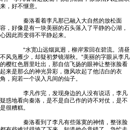
来，好不惬意。
秦洛看着李凡那已融入大自然的放松面
容，好像是有一块美丽的石头落入了平静的心湖，
心因此而变得不平静起来。
“水宽山远烟岚迥，柳岸萦回在碧流。清昼
不风凫雁少，却疑初梦镜湖秋。”美丽的字眼从李凡
的樱红色唇里吐出，那自信飞扬的眼神让整张脸看
起来是那么的神光异彩，微风吹起了他洁白的衣
角，宛若一个误入凡间的仙子。
李凡作完，发现身边的人没有说话，李凡
疑惑地看向秦洛，是不是自己作的诗不对仗，是不
是很糟糕。
秦洛看到了李凡有些落寞的神情，整张脸
都有些难过得垮了下来，知道他会意错了，急忙走