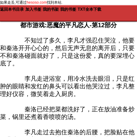
如果走丢,可通过
hesoso.com
找到本站.
返回本书目录
加入书签
我的书架
我的书签
TXT全本下载
都市游戏:恶魔的平凡恋人-第12部分
不知过了多久，李凡才强忍住哭泣，他要
和秦洛开开心心的，然后无声无息的离开后，只要
不和秦洛碰面就好了，只是这份爱，真的要深埋心
底了。
李凡走进浴室，用冷水洗去眼泪，只是红
肿的眼睛和发红的鼻头可以看出他哭泣过，李凡整
理好仪容，微笑着走入厨房。
秦洛已经把菜都洗好了，正在放油准备炒
菜，锅里还煮着香喷喷的汤。
李凡走过去抱住秦洛的后腰，把脸贴在他