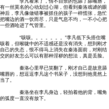
李凡看呆了，情不自禁的也舔了舔嘴唇，
有一丝莫名的心动划过心湖，但看到秦洛戏谑的眼
神后，李凡像做错事被抓住的孩子一样慌张，急忙
把嘴边的酒一饮而尽，只是气息不均，一不小心把
一些酒呛进了气管里。
“咳咳。。。。。。。”李凡低下头捂住嘴
咳着，但喉咙中的不适感还是没有消失，想到刚才
自己的失态，恨不得马上消失在秦洛面前，对刚结
交的好友怎么可以有那种淫秽的想法，真是丢脸。
秦洛心里早已笑翻了，刚才自己是故意舔
嘴唇的，想逗逗李凡这个书呆子，没想到他竟然上
当了。
秦洛坐在李凡身边，轻拍着他的背，嘴角
的弧度一直没有放下。