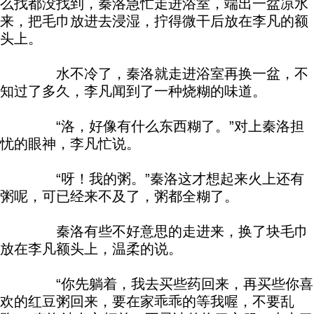
么找都没找到，秦洛急忙走进浴室，端出一盆凉水
来，把毛巾放进去浸湿，拧得微干后放在李凡的额
头上。
水不冷了，秦洛就走进浴室再换一盆，不
知过了多久，李凡闻到了一种烧糊的味道。
“洛，好像有什么东西糊了。”对上秦洛担
忧的眼神，李凡忙说。
“呀！我的粥。”秦洛这才想起来火上还有
粥呢，可已经来不及了，粥都全糊了。
秦洛有些不好意思的走进来，换了块毛巾
放在李凡额头上，温柔的说。
“你先躺着，我去买些药回来，再买些你喜
欢的红豆粥回来，要在家乖乖的等我喔，不要乱